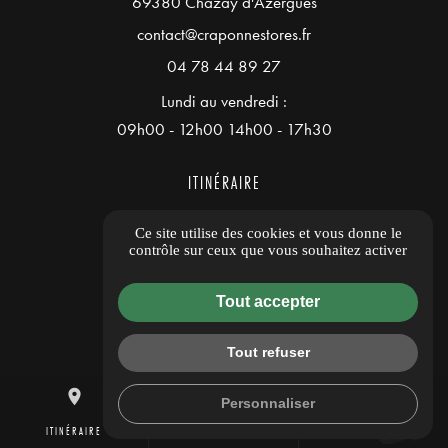
69380 Chazay d'Azergues
contact@craponnestores.fr
04 78 44 89 27
Lundi au vendredi :
09h00 - 12h00 14h00 - 17h30
ITINÉRAIRE
Ce site utilise des cookies et vous donne le
Guide local
contrôle sur ceux que vous souhaitez activer
Informations complémentaires
Tout accepter
Mentions légales
Politique de confidentialité
Tout refuser
Flux RSS
place
mail
call
Gestion des cookies
Personnaliser
ITINÉRAIRE
CONTACTEZ-NOUS
04 78 44 89 27