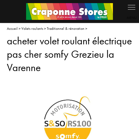
Panneau de gestion des cookies
Accueil
>
Volets roulants
>
Traditionnel & rénovation
>
acheter volet roulant électrique
pas cher somfy Grezieu la
Varenne